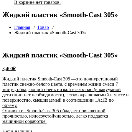
В корзине нет товаров.
Жидкий пластик «Smooth-Cast 305»
Главная
/
Товар
/
Жидкий пластик «Smooth-Cast 305»
Жидкий пластик «Smooth-Cast 305»
3,400
₽
Жидкий пластик Smooth-Cast 305 —это полиуретановый
пластик снежно-белого цвета, с временем жизни смеси 7
минут, обладающий очень низкой вязкостью (в вакуумной
дегазации нет необходимости), легко окрашиваемый в массе и
поверхностно, смешиваемый в соотношении 1А:1В по
объему.
Отливка из Smooth-Cast 305 обладает повышенной
прочностью, износоустойчивостью, легко поддается
машинной обработке.
Нет в наличии