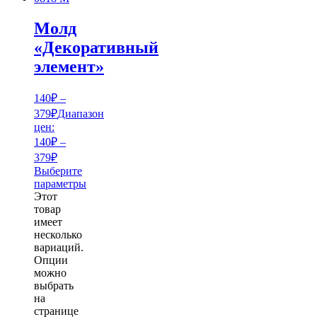
Молд
«Декоративный
элемент»
140
₽
–
379
₽
Диапазон
цен:
140₽ –
379₽
Выберите
параметры
Этот
товар
имеет
несколько
вариаций.
Опции
можно
выбрать
на
странице