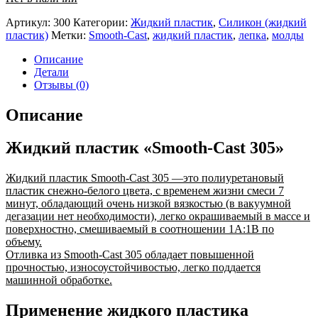
Артикул:
300
Категории:
Жидкий пластик
,
Силикон (жидкий
пластик)
Метки:
Smooth-Cast
,
жидкий пластик
,
лепка
,
молды
Описание
Детали
Отзывы (0)
Описание
Жидкий пластик «Smooth-Cast 305»
Жидкий пластик Smooth-Cast 305 —это полиуретановый
пластик снежно-белого цвета, с временем жизни смеси 7
минут, обладающий очень низкой вязкостью (в вакуумной
дегазации нет необходимости), легко окрашиваемый в массе и
поверхностно, смешиваемый в соотношении 1А:1В по
объему.
Отливка из Smooth-Cast 305 обладает повышенной
прочностью, износоустойчивостью, легко поддается
машинной обработке.
Применение жидкого пластика