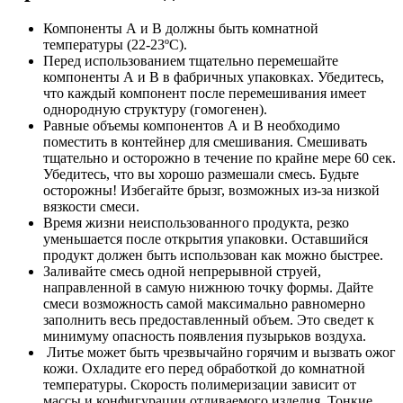
Компоненты А и В должны быть комнатной
температуры (22-23ºС).
Перед использованием тщательно перемешайте
компоненты А и В в фабричных упаковках. Убедитесь,
что каждый компонент после перемешивания имеет
однородную структуру (гомогенен).
Равные объемы компонентов А и В необходимо
поместить в контейнер для смешивания. Смешивать
тщательно и осторожно в течение по крайне мере 60 сек.
Убедитесь, что вы хорошо размешали смесь. Будьте
осторожны! Избегайте брызг, возможных из-за низкой
вязкости смеси.
Время жизни неиспользованного продукта, резко
уменьшается после открытия упаковки. Оставшийся
продукт должен быть использован как можно быстрее.
Заливайте смесь одной непрерывной струей,
направленной в самую нижнюю точку формы. Дайте
смеси возможность самой максимально равномерно
заполнить весь предоставленный объем. Это сведет к
минимуму опасность появления пузырьков воздуха.
Литье может быть чрезвычайно горячим и вызвать ожог
кожи. Охладите его перед обработкой до комнатной
температуры. Скорость полимеризации зависит от
массы и конфигурации отливаемого изделия. Тонкие