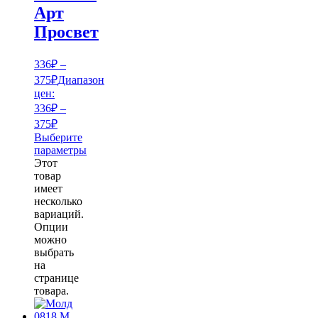
Арт
Просвет
336
₽
–
375
₽
Диапазон
цен:
336₽ –
375₽
Выберите
параметры
Этот
товар
имеет
несколько
вариаций.
Опции
можно
выбрать
на
странице
товара.