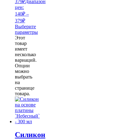
379
₽
Диапазон
цен:
140₽ –
379₽
Выберите
параметры
Этот
товар
имеет
несколько
вариаций.
Опции
можно
выбрать
на
странице
товара.
Силикон