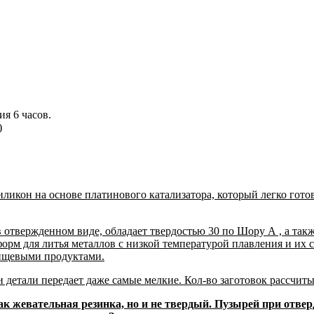
я 6 часов.
)
ликон на основе платинового катализатора, который легко гото
отвержденном виде, обладает твердостью 30 по Шору А , а так
форм для литья металлов с низкой температурой плавления и их
пищевыми продуктами.
детали передает даже самые мелкие. Кол-во заготовок рассчиты
ак жевательная резинка, но и не твердый. Пузырей при отверд