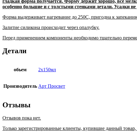
гладкая форма получается. Форму держит хорошо, все мелки
особенно большие и с толстыми стенками детали. Усадки не 
Форма выдерживает нагревание до 250С, пригодна к запеканию
Залитие силикона происходит через опалубку.
Перед применением компоненты необходимо тщательно переме
Детали
обьем
2х150мл
Производитель
Арт Просвет
Отзывы
Отзывов пока нет.
Только зарегистрированные клиенты, купившие данный товар,