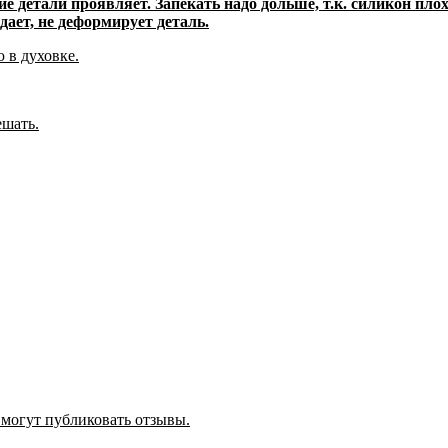
е детали проявляет. Запекать надо дольше, т.к. силикон плох
дает, не деформирует деталь.
 в духовке.
шать.
 могут публиковать отзывы.