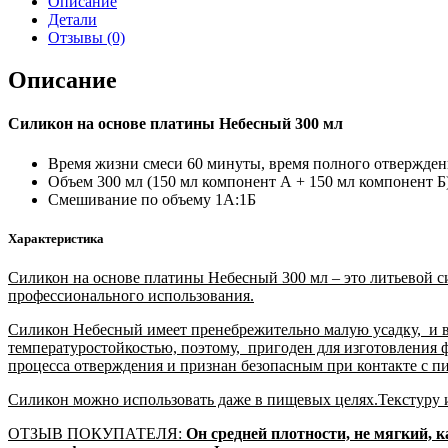
Описание
Детали
Отзывы (0)
Описание
Силикон на основе платины Небесный 300 мл
Время жизни смеси 60 минуты, время полного отверждени
Объем 300 мл (150 мл компонент А + 150 мл компонент Б
Смешивание по объему 1А:1Б
Характеристика
Силикон на основе платины Небесный 300 мл – это литьевой си
профессионального использования.
Силикон Небесный имеет пренебрежительно малую усадку, и в 
температуростойкостью, поэтому, пригоден для изготовления 
процесса отверждения и признан безопасным при контакте с 
Силикон можно использовать даже в пищевых целях.Текстуру и 
ОТЗЫВ ПОКУПАТЕЛЯ:
Он средней плотности, не мягкий, к