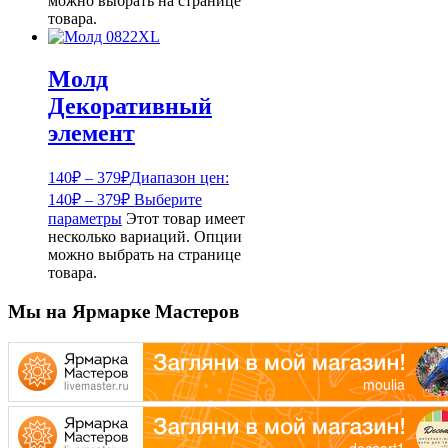
можно выбрать на странице
товара.
Молд
Декоративный
элемент
140
₽
–
379
₽
Диапазон цен:
140₽ – 379₽
Выберите
параметры
Этот товар имеет
несколько вариаций. Опции
можно выбрать на странице
товара.
Мы на Ярмарке Мастеров