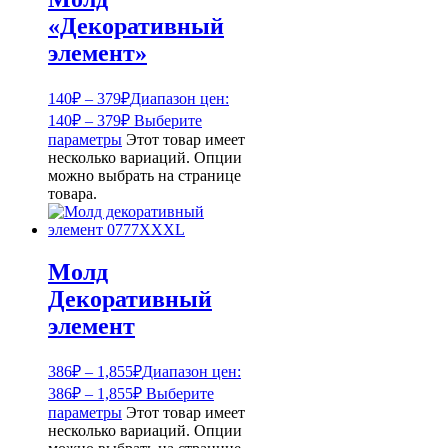
«Декоративный
элемент»
140
₽
–
379
₽
Диапазон цен:
140₽ – 379₽
Выберите
параметры
Этот товар имеет
несколько вариаций. Опции
можно выбрать на странице
товара.
Молд
Декоративный
элемент
386
₽
–
1,855
₽
Диапазон цен:
386₽ – 1,855₽
Выберите
параметры
Этот товар имеет
несколько вариаций. Опции