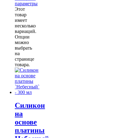
параметры
Этот
товар
имеет
несколько
вариаций.
Опции
можно
выбрать
на
странице
товара.
Силикон
на
основе
платины