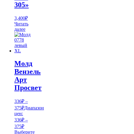
305»
3,400
₽
Читать
далее
Молд
Вензель
Арт
Просвет
336
₽
–
375
₽
Диапазон
цен:
336₽ –
375₽
Выберите