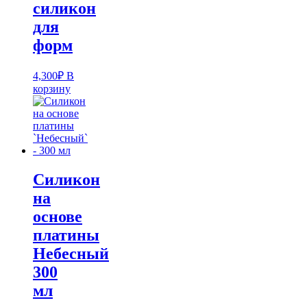
силикон
для
форм
4,300
₽
В
корзину
Силикон
на
основе
платины
Небесный
300
мл