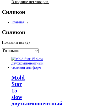
В корзине нет товаров.
Силикон
Главная
/
Силикон
Сортировка:
Показаны все (2)
самые
недавние
Mold
Star
15
slow
двухкомпонентный