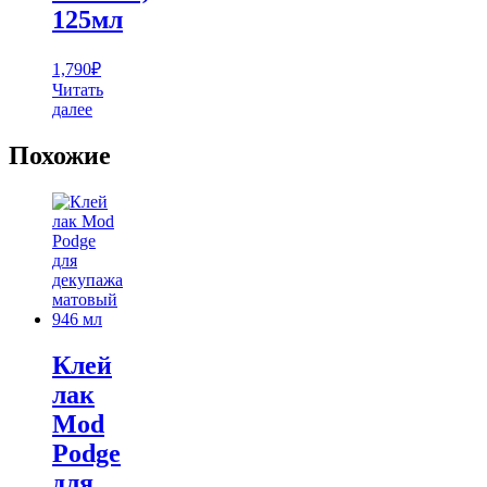
125мл
1,790
₽
Читать
далее
Похожие
Клей
лак
Mod
Podge
для