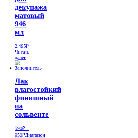
декупажа
матовый
946
мл
2,495
₽
Читать
далее
Лак
влагостойкий
финишный
на
сольвенте
590
₽
–
950
₽
Диапазон