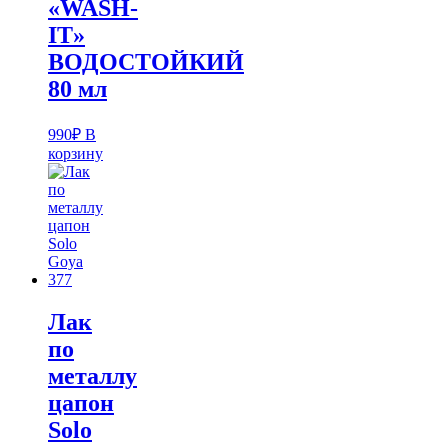
«WASH-
IT»
ВОДОСТОЙКИЙ
80 мл
990
₽
В
корзину
Лак
по
металлу
цапон
Solo