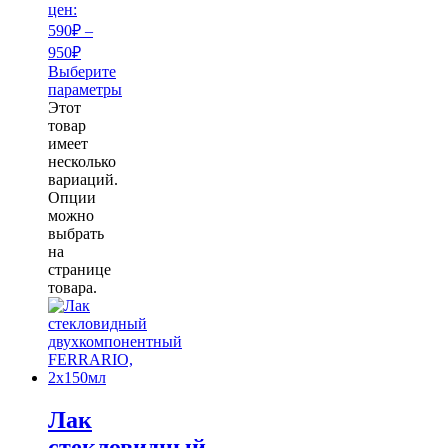
цен:
590₽ –
950₽
Выберите
параметры
Этот
товар
имеет
несколько
вариаций.
Опции
можно
выбрать
на
странице
товара.
Лак
стекловидный