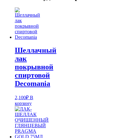
Шеллачный
лак
покрывной
спиртовой
Decomania
2,100
₽
В
корзину