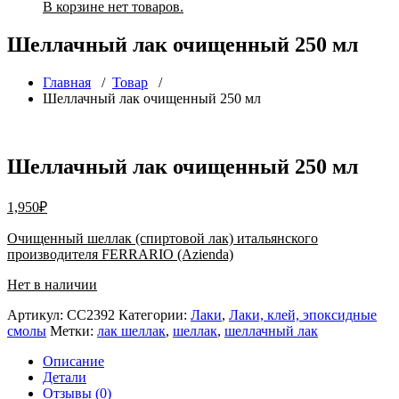
В корзине нет товаров.
Шеллачный лак очищенный 250 мл
Главная
/
Товар
/
Шеллачный лак очищенный 250 мл
Шеллачный лак очищенный 250 мл
1,950
₽
Очищенный шеллак (спиртовой лак) итальянского
производителя FERRARIO (Azienda)
Нет в наличии
Артикул:
СС2392
Категории:
Лаки
,
Лаки, клей, эпоксидные
смолы
Метки:
лак шеллак
,
шеллак
,
шеллачный лак
Описание
Детали
Отзывы (0)