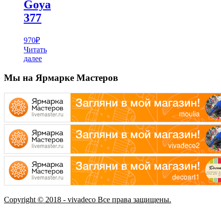
Goya
377
970
₽
Читать
далее
Мы на Ярмарке Мастеров
Copyright © 2018 - vivadeco Все права защищены.