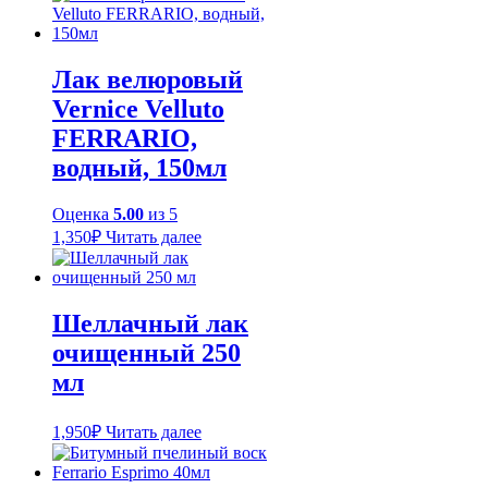
имеет
–
несколько
2,500₽
вариаций.
Опции
Лак велюровый
можно
Vernice Velluto
выбрать
на
FERRARIO,
странице
водный, 150мл
товара.
Оценка
5.00
из 5
1,350
₽
Читать далее
Шеллачный лак
очищенный 250
мл
1,950
₽
Читать далее