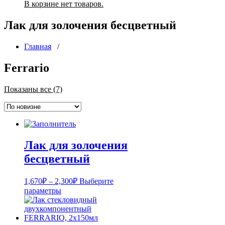
В корзине нет товаров.
Лак для золочения бесцветный
Главная
/
Ferrario
Сортировка:
Показаны все (7)
самые
недавние
Лак для золочения
бесцветный
Диапазон
1,670
₽
–
2,300
₽
Выберите
цен:
Этот
параметры
1,670₽
товар
имеет
–
несколько
2,300₽