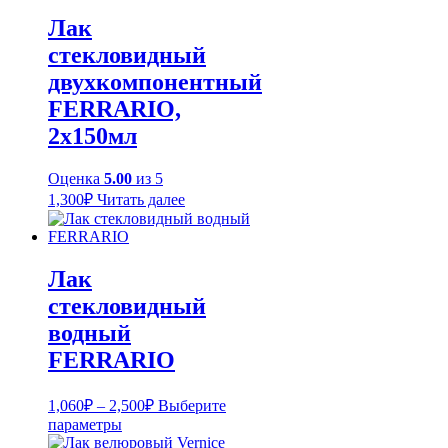
вариаций.
Опции
Лак
можно
стекловидный
выбрать
на
двухкомпонентный
странице
FERRARIO,
товара.
2х150мл
Оценка
5.00
из 5
1,300
₽
Читать далее
Лак
стекловидный
водный
FERRARIO
Диапазон
1,060
₽
–
2,500
₽
Выберите
цен:
Этот
параметры
1,060₽
товар