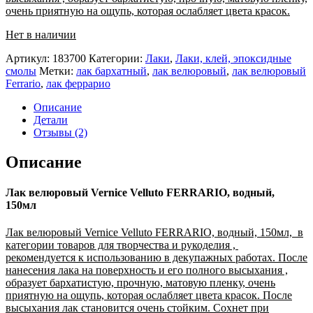
очень приятную на ощупь, которая ослабляет цвета красок.
Нет в наличии
Артикул:
183700
Категории:
Лаки
,
Лаки, клей, эпоксидные
смолы
Метки:
лак бархатный
,
лак велюровый
,
лак велюровый
Ferrario
,
лак феррарио
Описание
Детали
Отзывы (2)
Описание
Лак велюровый Vernice Velluto FERRARIO, водный,
150мл
Лак велюровый Vernice Velluto FERRARIO, водный, 150мл, в
категории товаров для творчества и рукоделия ,
рекомендуется к использованию в декупажных работах. После
нанесения лака на поверхность и его полного высыхания ,
образует бархатистую, прочную, матовую пленку, очень
приятную на ощупь, которая ослабляет цвета красок. После
высыхания лак становится очень стойким. Сохнет при