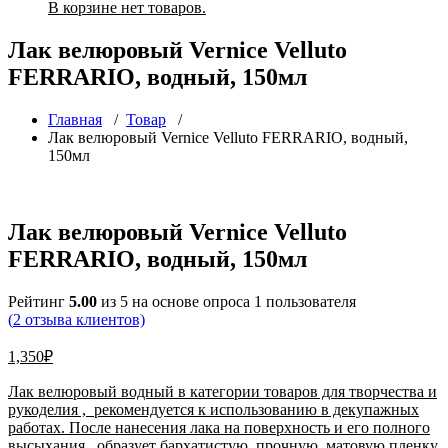
В корзине нет товаров.
Лак велюровый Vernice Velluto
FERRARIO, водный, 150мл
Главная
/
Товар
/
Лак велюровый Vernice Velluto FERRARIO, водный,
150мл
Лак велюровый Vernice Velluto
FERRARIO, водный, 150мл
Рейтинг
5.00
из 5 на основе опроса
1
пользователя
(
2
отзыва клиентов)
1,350
₽
Лак велюровый водный в категории товаров для творчества и
рукоделия , рекомендуется к использованию в декупажных
работах. После нанесения лака на поверхность и его полного
высыхания , образует бархатистую, прочную, матовую пленку,