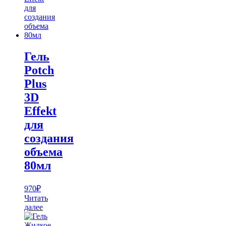
Гель
Potch
Plus
3D
Effekt
для
создания
объема
80мл
970
₽
Читать
далее