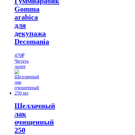
Гуммиарабик
Gomma
arabica
для
декупажа
Decomania
470
₽
Читать
далее
Шеллачный
лак
очищенный
250