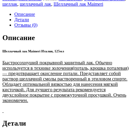
шеллак
,
шеллачный лак
,
Шеллачный лак Maimeri
Описание
Детали
Отзывы (0)
Описание
Шеллачный лак Maimeri Италия, 125мл
Быстросохнущий покрывной защитный лак. Обычно
используется в технике золочения(поталь, крошка поталевая)
— предотвращает окисление потали. Представляет собой
раствор шеллачной смолы растворенный в этиловом спирте.
Обладает оптимальной вязкостью для нанесения мягкой
кисточкой. Для лучшего результата рекомендуется
двухслойное покрытие с промежуточной просушкой. Очень
экономичен.
Детали