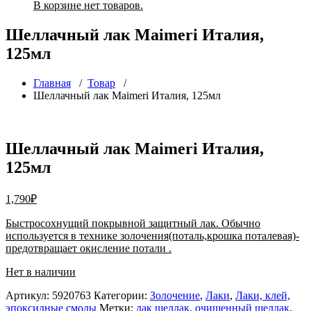
В корзине нет товаров.
Шеллачный лак Maimeri Италия,
125мл
Главная
/
Товар
/
Шеллачный лак Maimeri Италия, 125мл
Шеллачный лак Maimeri Италия,
125мл
1,790
₽
Быстросохнущий покрывной защитный лак. Обычно
используется в технике золочения(поталь,крошка поталевая)-
предотвращает окисление потали .
Нет в наличии
Артикул:
5920763
Категории:
Золочение
,
Лаки
,
Лаки, клей,
эпоксидные смолы
Метки:
лак шеллак
,
очищенный щеллак
,