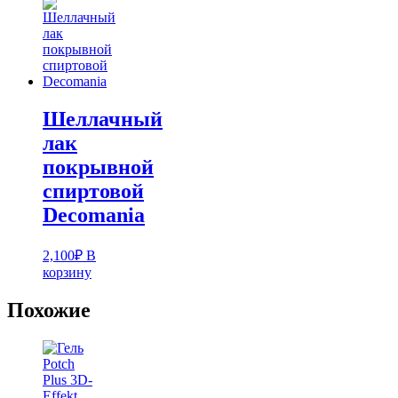
Шеллачный
лак
покрывной
спиртовой
Decomania
2,100
₽
В
корзину
Похожие