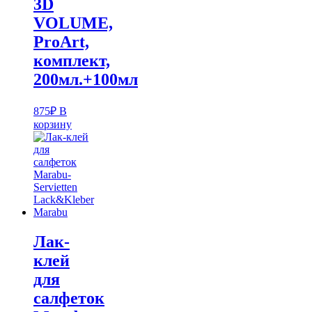
3D
VOLUME,
ProArt,
комплект,
200мл.+100мл
875
₽
В
корзину
Лак-
клей
для
салфеток