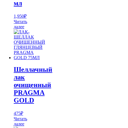
мл
1,950
₽
Читать
далее
Шеллачный
лак
очищенный
PRAGMA
GOLD
475
₽
Читать
далее