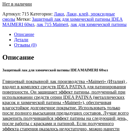
Нет в наличии
Артикул:
715
Категории:
Лаки
,
Лаки, клей, эпоксидные
смолы
Метки:
Защитный лак для химической патины IDEA
MAIMERI 60мл
,
лак 715 Maimeri
,
лак для химической патины
Описание
Детали
Отзывы (0)
Описание
Защитный лак для химической патины IDEA MAIMERI 60мл
Глянцевый покрывной лак производства «Maimeri» (Италия) ,
входит в комплект средств IDEA PATINA для патинирования
поверхности. Он защищает эффект патины, полученный при
использовании средств серии IDEA PATINA (металлических
красок и химической патины «Maimeri»), обеспечивая
влагостойкое долговечное покрытие. Использовать только
после полного высыхания предыдущих составов. Лучше всего
закрепить получившийся эффект патины на следующий день,
после работы с красками и патиной. Если полученного
эффекта старения оказалось недостаточно, можно нанести