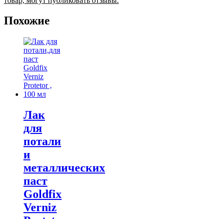
товар, могут публиковать отзывы.
Похожие
Лак
для
потали
и
металлических
паст
Goldfix
Verniz