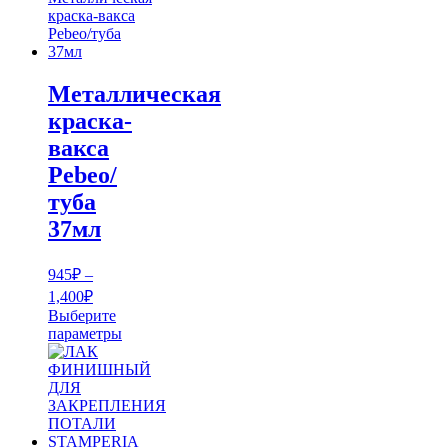
Металлическая
краска-
вакса
Pebeo/
туба
37мл
945
₽
–
Диапазон
1,400
₽
цен:
Выберите
945₽
параметры
Этот
–
товар
1,400₽
имеет
несколько
вариаций.
Опции