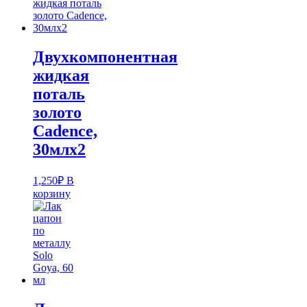
Двухкомпонентная
жидкая
поталь
золото
Cadence,
30млх2
1,250
₽
В
корзину