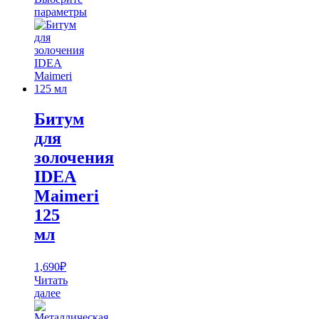
1,670₽
параметры
Этот
–
товар
2,300₽
имеет
несколько
вариаций.
Опции
можно
выбрать
Битум
на
для
странице
товара.
золочения
IDEA
Maimeri
125
мл
1,690
₽
Читать
далее