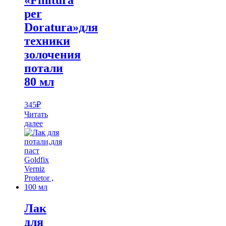
«Finitura
per
Doratura»для
техники
золочения
потали
80 мл
345
₽
Читать
далее
Лак
для