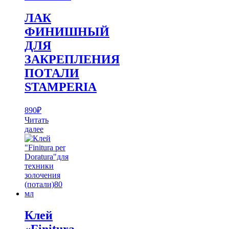
можно
выбрать
ЛАК
на
ФИНИШНЫЙ
странице
товара.
ДЛЯ
ЗАКРЕПЛЕНИЯ
ПОТАЛИ
STAMPERIA
890
₽
Читать
далее
Клей