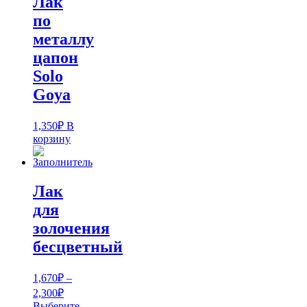
Лак
по
металлу
цапон
Solo
Goya
1,350
₽
В
корзину
Лак
для
золочения
бесцветный
1,670
₽
–
Диапазон
2,300
₽
цен:
Выберите