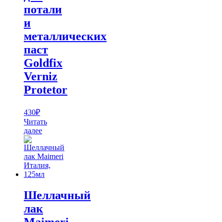
потали
и
металлических
паст
Goldfix
Verniz
Protetor
430
₽
Читать
далее
Шеллачный
лак
Maimeri