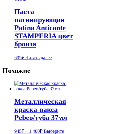
Паста
патинирующая
Patina Anticante
STAMPERIA цвет
бронза
695
₽
Читать далее
Похожие
Металлическая
краска-вакса
Pebeo/туба 37мл
Диапазон
945
₽
–
1,400
₽
Выберите