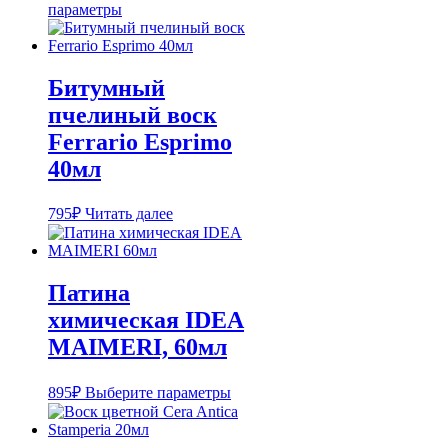
цен:
Этот
параметры
945₽
товар
имеет
–
несколько
1,400₽
вариаций.
Битумный
Опции
пчелиный воск
можно
выбрать
Ferrario Esprimo
на
40мл
странице
товара.
795
₽
Читать далее
Патина
химическая IDEA
MAIMERI, 60мл
Этот
895
₽
Выберите параметры
товар
имеет
несколько