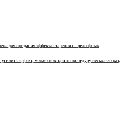
ена для придания эффекта старения на рельефных
 усилить эффект, можно повторить процедуру несколько раз,