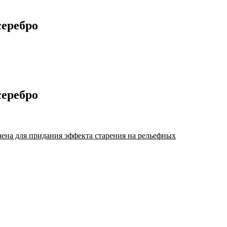
серебро
серебро
ена для придания эффекта старения на рельефных