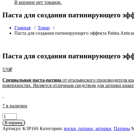
В корзине нет товаров.
Паста для создания патинирующего эфф
Главная
/
Товар
/
Паста для создания патинирующего эффекта Patina Antic
Паста для создания патинирующего эфф
570
₽
Специальная паста-патина
от итальянского производителя кр
поверхностях. Является отличным средством для затирки кра
7 в наличии
Количество
товара
В корзину
Паста
Артикул:
K3P16S
Категории:
воски, патина, затирки
,
Патины
М
для