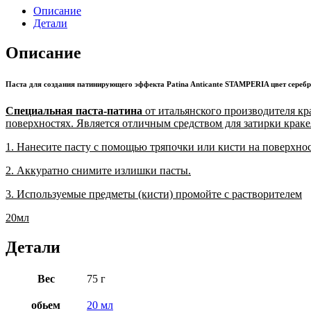
создания
Описание
патинирующего
Детали
эффекта
Patina
Описание
Anticante
STAMPERIA
цвет
Паста для создания патинирующего эффекта Patina Anticante STAMPERIA цвет сереб
серебро
Специальная паста-патина
от итальянского производителя кр
поверхностях. Является отличным средством для затирки кра
1. Нанесите пасту с помощью тряпочки или кисти на поверхнос
2. Аккуратно снимите излишки пасты.
3.
Используемые предметы (кисти) промойте с растворителем
20мл
Детали
Вес
75 г
обьем
20 мл