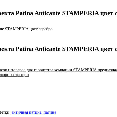
екта Patina Anticante STAMPERIA цвет 
ante STAMPERIA цвет серебро
екта Patina Anticante STAMPERIA цвет 
асок и товаров для творчества компании STAMPERIA предназнач
келюрных трещин
етки:
античная патина
,
патина