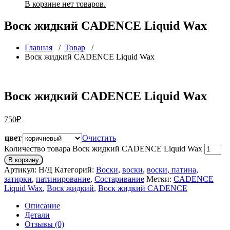
В корзине нет товаров.
Воск жидкий CADENCE Liquid Wax
Главная
/
Товар
/
Воск жидкий CADENCE Liquid Wax
Воск жидкий CADENCE Liquid Wax
750
₽
цвет
Очистить
Количество товара Воск жидкий CADENCE Liquid Wax
В корзину
Артикул:
Н/Д
Категорий:
Воски
,
воски
,
воски, патина,
затирки
,
патинирование
,
Состаривание
Метки:
CADENCE
Liquid Wax
,
Воск жидкий
,
Воск жидкий CADENCE
Описание
Детали
Отзывы (0)