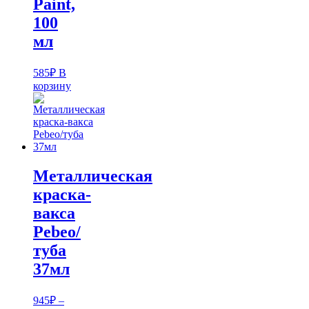
Paint,
100
мл
585
₽
В
корзину
Металлическая
краска-
вакса
Pebeo/
туба
37мл
945
₽
–