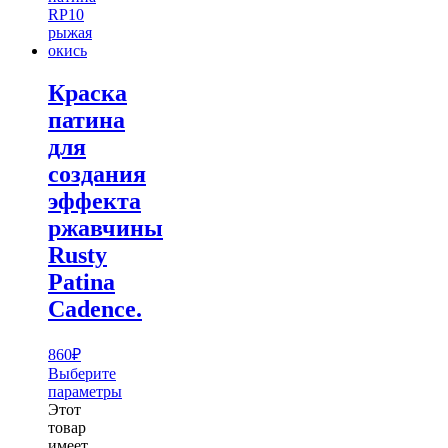
Краска
патина
для
создания
эффекта
ржавчины
Rusty
Patina
Cadence.
860
₽
Выберите
параметры
Этот
товар
имеет