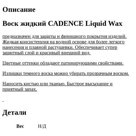
Описание
Воск жидкий CADENCE Liquid Wax
предназначен для защиты и финишного покрытия изделий.
Жидкая консистенция на водной основе для более легкого
нанесения и плавной растушевки. Обеспечивает супер
защитный слой и красивый внешний вид.
Цветные оттенки обладают патинирующими свойствами.
Излишки темного воска можно убирать прозрачным воском.
Наносить кистью или тканью. Быстрое высыхание и
приятный запах.
Детали
Вес
Н/Д