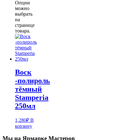
Опции
можно
выбрать
на
странице
товара.
Воск
-полироль
тёмный
Stamperia
250мл
1,280
₽
В
корзину
Мы на Ярмарке Мастеров