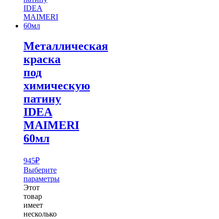
Металлическая
краска
под
химическую
патину
IDEA
MAIMERI
60мл
945
₽
Выберите
параметры
Этот
товар
имеет
несколько