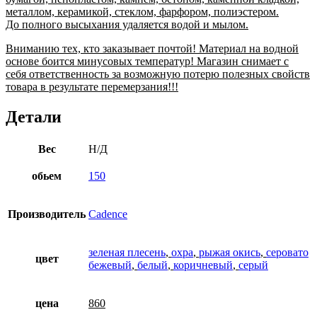
металлом, керамикой, стеклом, фарфором, полиэстером.
До полного высыхания удаляется водой и мылом.
Вниманию тех, кто заказывает почтой! Материал на водной
основе боится минусовых температур! Магазин снимает с
себя ответственность за возможную потерю полезных свойств
товара в результате перемерзания!!!
Детали
Вес
Н/Д
обьем
150
Производитель
Cadence
зеленая плесень
,
охра
,
рыжая окись
,
серовато
цвет
бежевый
,
белый
,
коричневый
,
серый
цена
860