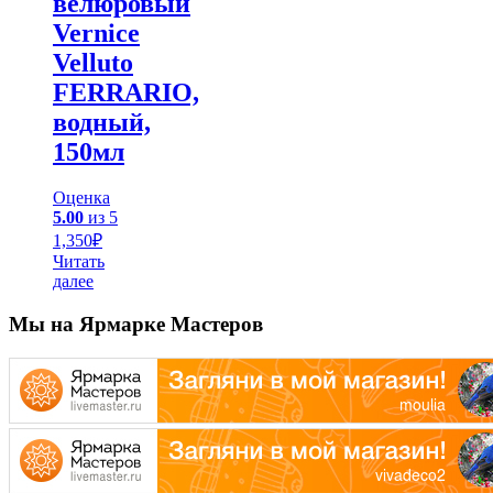
велюровый
Vernice
Velluto
FERRARIO,
водный,
150мл
Оценка
5.00
из 5
1,350
₽
Читать
далее
Мы на Ярмарке Мастеров