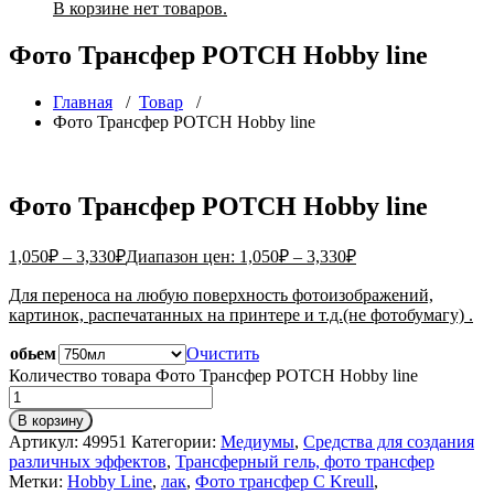
В корзине нет товаров.
Фото Трансфер POTCH Hobby line
Главная
/
Товар
/
Фото Трансфер POTCH Hobby line
Фото Трансфер POTCH Hobby line
1,050
₽
–
3,330
₽
Диапазон цен: 1,050₽ – 3,330₽
Для переноса на любую поверхность фотоизображений,
картинок, распечатанных на принтере и т.д.(не фотобумагу) .
обьем
Очистить
Количество товара Фото Трансфер POTCH Hobby line
В корзину
Артикул:
49951
Категории:
Медиумы
,
Средства для создания
различных эффектов
,
Трансферный гель, фото трансфер
Метки:
Hobby Line
,
лак
,
Фото трансфер C Kreull
,