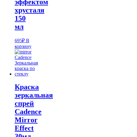
эффектом
хрусталя
150
мл
695
₽
В
корзину
Краска
зеркальная
спрей
Cadence
Mirror
Effect
30мл