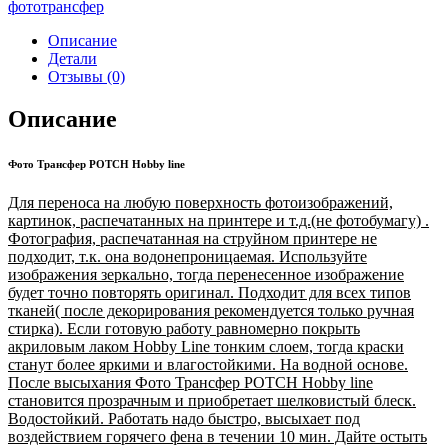
фототрансфер
Описание
Детали
Отзывы (0)
Описание
Фото Трансфер POTCH Hobby line
Для переноса на любую поверхность фотоизображений,
картинок, распечатанных на принтере и т.д.(не фотобумагу) .
Фотография, распечатанная на струйном принтере не
подходит, т.к. она водонепроницаемая. Используйте
изображения зеркально, тогда перенесенное изображение
будет точно повторять оригинал. Подходит для всех типов
тканей( после декорирования рекомендуется только ручная
стирка). Если готовую работу равномерно покрыть
акриловым лаком Hobby Line тонким слоем, тогда краски
станут более яркими и влагостойкими. На водной основе.
После высыхания Фото Трансфер POTCH Hobby line
становится прозрачным и приобретает шелковистый блеск.
Водостойкий. Работать надо быстро, высыхает под
воздействием горячего фена в течении 10 мин. Дайте остыть