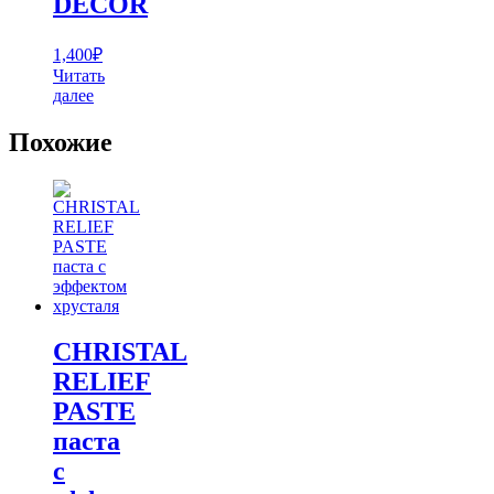
DECOR
1,400
₽
Читать
далее
Похожие
CHRISTAL
RELIEF
PASTE
паста
с