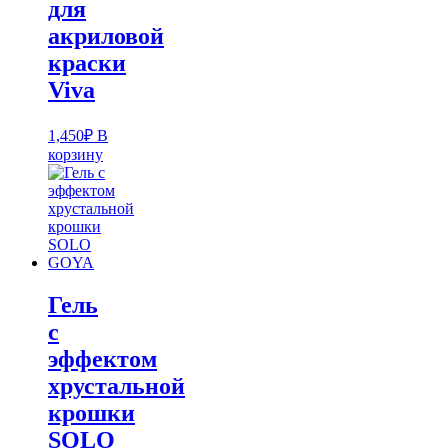
для
акриловой
краски
Viva
1,450
₽
В
корзину
Гель
с
эффектом
хрустальной
крошки
SOLO