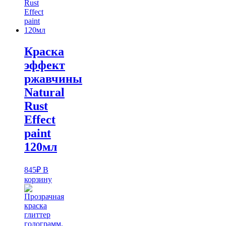
Краска
эффект
ржавчины
Natural
Rust
Effect
paint
120мл
845
₽
В
корзину