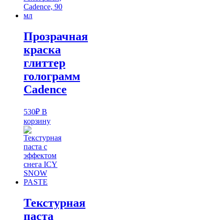
Прозрачная
краска
глиттер
голограмм
Cadence
530
₽
В
корзину
Текстурная
паста