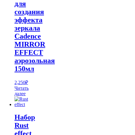
для
создания
эффекта
зеркала
Cadence
MIRROR
EFFECT
аэрозольная
150мл
2,250
₽
Читать
далее
Набор
Rust
effect