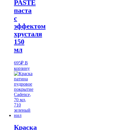
PASTE
паста
с
эффектом
хрусталя
150
мл
695
₽
В
корзину
Краска