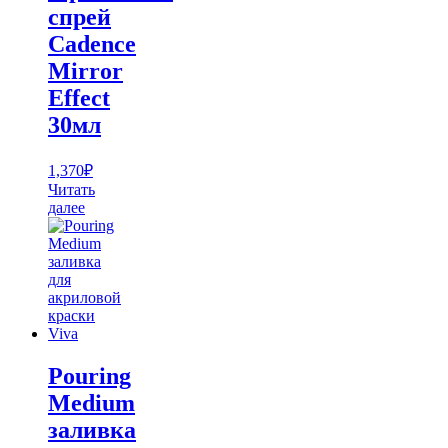
спрей
Cadence
Mirror
Effect
30мл
1,370
₽
Читать
далее
Pouring
Medium
заливка