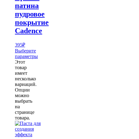
патина
пудровое
покрытие
Cadence
395
₽
Выберите
параметры
Этот
товар
имеет
несколько
вариаций.
Опции
можно
выбрать
на
странице
товара.