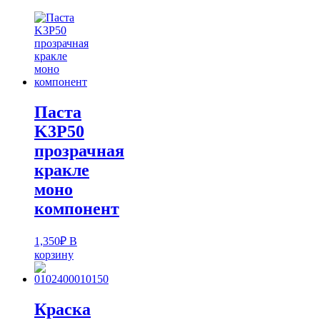
Паста
K3P50
прозрачная
кракле
моно
компонент
1,350
₽
В
корзину
Краска