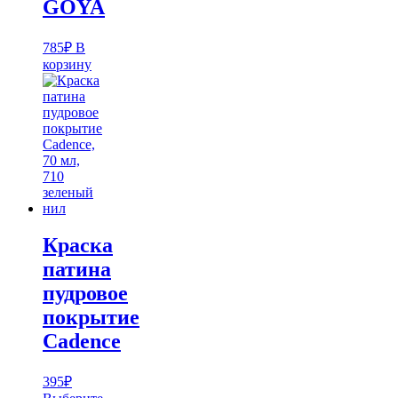
GOYA
785
₽
В
корзину
Краска
патина
пудровое
покрытие
Cadence
395
₽