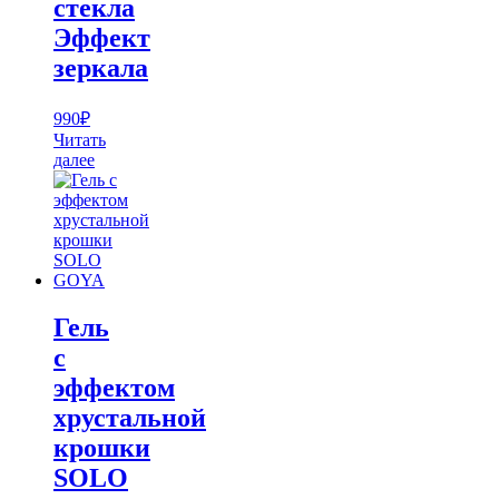
стекла
Эффект
зеркала
990
₽
Читать
далее
Гель
с
эффектом
хрустальной
крошки
SOLO