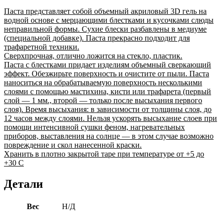
Паста представляет собой объемный акриловый 3D гель на
водной основе с мерцающими блестками и кусочками слюды
неправильной формы. Сухие блески разбавлены в медиуме
(специальной добавке). Паста прекрасно подходит для
трафаретной техники.
Сверхпрочная, отлично ложится на стекло, пластик.
Паста с блестками придает изделиям объемный сверкающий
эффект. Обезжирьте поверхность и очистите от пыли. Паста
наноситься на обрабатываемую поверхность несколькими
слоями с помощью мастихина, кисти или трафарета (первый
слой — 1 мм., второй — только после высыхания первого
слоя). Время высыхания: в зависимости от толщины слоя, до
12 часов между слоями. Нельзя ускорять высыхание слоев при
помощи интенсивной сушки феном, нагревательных
приборов, выставления на солнце — в этом случае возможно
повреждение и скол нанесенной краски.
Хранить в плотно закрытой таре при температуре от +5 до
+30 С
Детали
Вес
Н/Д