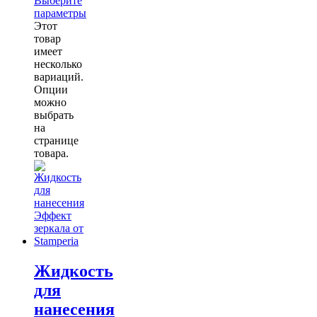
Выберите
параметры
Этот
товар
имеет
несколько
вариаций.
Опции
можно
выбрать
на
странице
товара.
Жидкость
для
нанесения