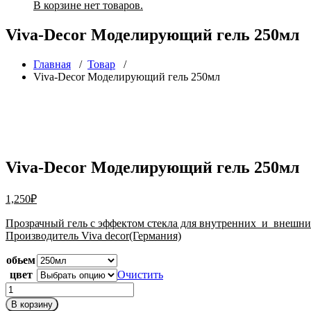
В корзине нет товаров.
Viva-Decor Моделирующий гель 250мл
Главная
/
Товар
/
Viva-Decor Моделирующий гель 250мл
Viva-Decor Моделирующий гель 250мл
1,250
₽
Прозрачный гель с эффектом стекла для внутренних и внешних
Производитель Viva decor(Германия)
обьем
цвет
Очистить
Количество
товара
В корзину