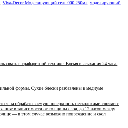
ь
,
Viva-Decor Моделирующий гель 000 250мл
,
моделирующий
льзовать в трафаретной технике. Время высыхания 24 часа.
вильной формы. Сухие блески разбавлены в медиуме
иться на обрабатываемую поверхность несколькими слоями с
хания: в зависимости от толщины слоя, до 12 часов между
олнце — в этом случае возможно повреждение и скол