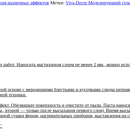
ания различных эффектов
Метки:
Viva-Decor Моделирующий гел
 работ. Наносить мастихином слоем не менее 2 мм., можно испо
дной основе с мерцающими блестками и кусочками слюды непра
тной техники.
ект. Обезжирьте поверхность и очистите от пыли. Паста нанос
., второй — только после высыхания первого слоя). Время высы
вной сушки феном, нагревательных приборов, выставления на с
 С