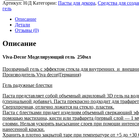
Viva-
Артикул:
Н/Д
Категории:
Пасты для декора
,
Средства для созд
Decor
гель
Моделирующий
гель
Описание
250мл
Детали
Отзывы (0)
Описание
Viva-Decor Моделирующий гель 250мл
Прозрачный гель с эффектом стекла для внутренних и внешних
Производитель Viva decor(Германия)
Гель радужные блестки
Паста представляет собой объемный акриловый 3D гель на во
(специальной добавке). Паста прекрасно подходит для трафаре
Сверхпрочная, отлично ложится на стекло, пластик.
Паста с блестками придает изделиям объемный сверкающий эфф
помощью мастихина, кисти или трафарета (первый слой — 1 мм
слоями. Нельзя ускорять высыхание слоев при помощи интенси
нанесенной краски.
Хранить в плотно закрытой таре при температуре от +5 до +30