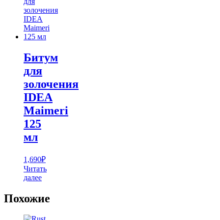
Битум
для
золочения
IDEA
Maimeri
125
мл
1,690
₽
Читать
далее
Похожие