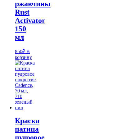
ржавчины
Rust
Activator
150
мл
850
₽
В
корзину
Краска
патина
пудровое