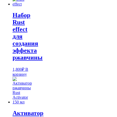
Набор
Rust
effect
для
создания
эффекта
ржавчины
1,800
₽
В
корзину
Активатор