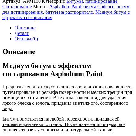
Артикул:
APM100
Категории:
Битумы
,
патинирование
,
Состаривание
Метки:
Asphaltum Paint
,
битум Cadence
,
битум
для патинирования
,
битум на растворителе
,
Медиум битум с
эффектом состаривания
Описание
Детали
Отзывы (0)
Описание
Медиум битум с эффектом
состаривания Asphaltum Paint
Предназначен для искусственного состаривания поверхности,
путем проявления рельефа поверхности и мелких трещин при
помощи их затемнения. В технике золочения, для удаления
яркого блеска с золота, придания винтажного, состаренного
вида.
Битум применяется на любой поверхности, придавая ей
теплый коричневый оттенок. После нанесения битума, все
лишнее стирается спонжем или натуральной тканью.