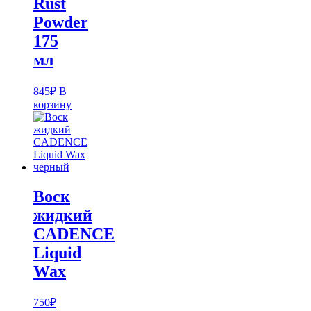
Rust
Powder
175
мл
845
₽
В
корзину
Воск
жидкий
CADENCE
Liquid
Wax
750
₽