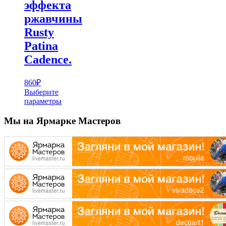
эффекта
ржавчины
Rusty
Patina
Cadence.
860
₽
Выберите
параметры
Этот
товар
Мы на Ярмарке Мастеров
имеет
несколько
вариаций.
Опции
можно
выбрать
на
странице
товара.