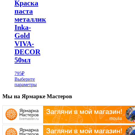
Краска
паста
металлик
Inka-
Gold
VIVA-
DECOR
50мл
795
₽
Выберите
параметры
Этот
товар
Мы на Ярмарке Мастеров
имеет
несколько
вариаций.
Опции
можно
выбрать
на