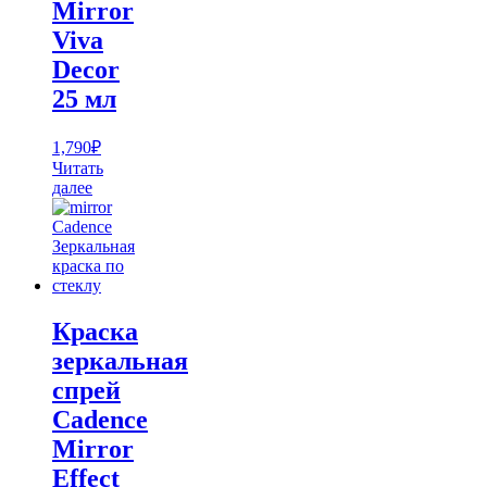
Mirror
Viva
Decor
25 мл
1,790
₽
Читать
далее
Краска
зеркальная
спрей
Cadence
Mirror
Effect