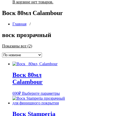
В корзине нет товаров.
Воск 80мл Calambour
Главная
/
воск прозрачный
Сортировка:
Показаны все (2)
самые
недавние
Воск 80мл
Calambour
Этот
690
₽
Выберите параметры
товар
имеет
несколько
вариаций.
Воск Stamperia
Опции