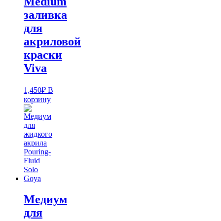
Medium
заливка
для
акриловой
краски
Viva
1,450
₽
В
корзину
Медиум
для