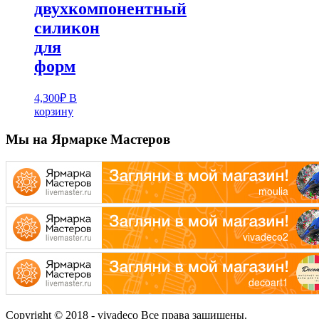
двухкомпонентный
силикон
для
форм
4,300
₽
В
корзину
Мы на Ярмарке Мастеров
Copyright © 2018 - vivadeco Все права защищены.