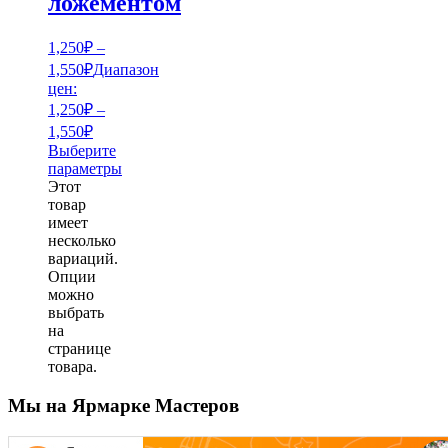
ложементом
1,250
₽
–
1,550
₽
Диапазон
цен:
1,250₽ –
1,550₽
Выберите
параметры
Этот
товар
имеет
несколько
вариаций.
Опции
можно
выбрать
на
странице
товара.
Мы на Ярмарке Мастеров