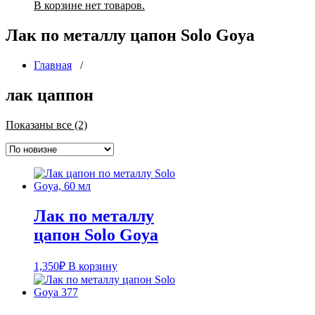
В корзине нет товаров.
Лак по металлу цапон Solo Goya
Главная
/
лак цаппон
Сортировка:
Показаны все (2)
самые
недавние
Лак по металлу
цапон Solo Goya
1,350
₽
В корзину