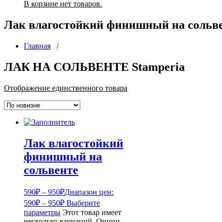
В корзине нет товаров.
Лак влагостойкий финишный на сольв
Главная
/
ЛАК НА СОЛЬВЕНТЕ Stamperia
Отображение единственного товара
Лак влагостойкий
финишный на
сольвенте
590
₽
–
950
₽
Диапазон цен:
590₽ – 950₽
Выберите
параметры
Этот товар имеет
несколько вариаций. Опции