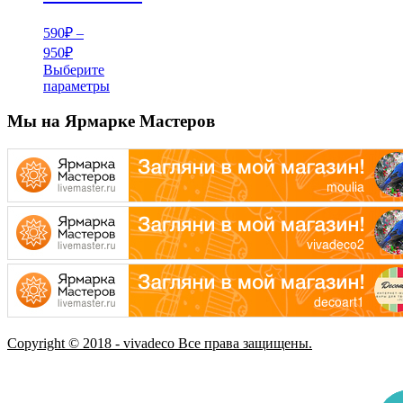
590
₽
–
Диапазон
950
₽
цен:
Выберите
590₽
параметры
Этот
–
товар
Мы на Ярмарке Мастеров
950₽
имеет
несколько
вариаций.
Опции
можно
выбрать
на
странице
товара.
Copyright © 2018 - vivadeco Все права защищены.