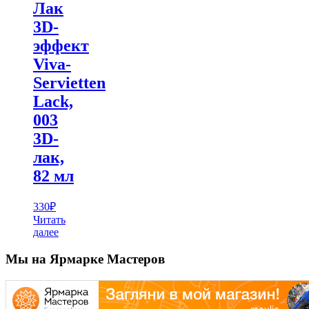
Лак
3D-
эффект
Viva-
Servietten
Lack,
003
3D-
лак,
82 мл
330
₽
Читать
далее
Мы на Ярмарке Мастеров