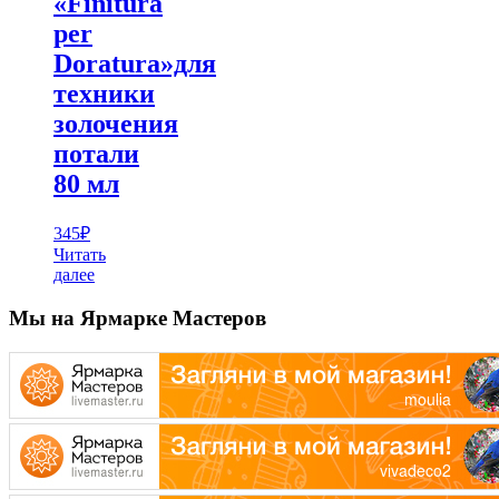
«Finitura
per
Doratura»для
техники
золочения
потали
80 мл
345
₽
Читать
далее
Мы на Ярмарке Мастеров