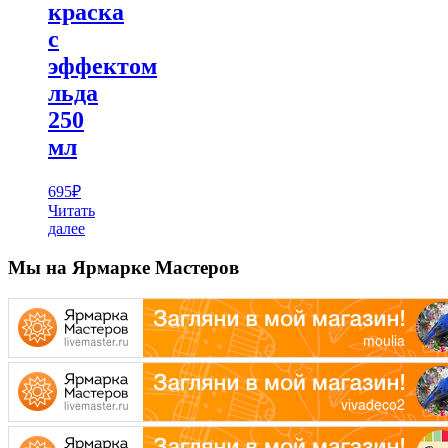
краска
с
эффектом
льда
250
мл
695
₽
Читать
далее
Мы на Ярмарке Мастеров