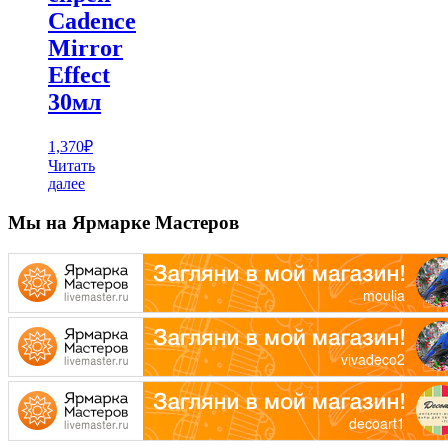
Cadence
Mirror
Effect
30мл
1,370
₽
Читать
далее
Мы на Ярмарке Мастеров