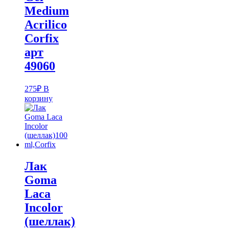
Medium
Acrilico
Corfix
арт
49060
275
₽
В
корзину
Лак
Goma
Laca
Incolor
(шеллак)