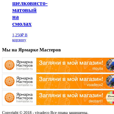
шелковисто-
матовый
на
смолах
1,250
₽
В
корзину
Мы на Ярмарке Мастеров
Copyright © 2018 - vivadeco Все права защищены.