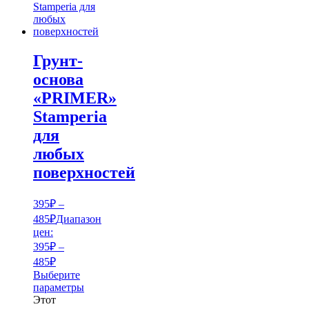
Грунт-
основа
«PRIMER»
Stamperia
для
любых
поверхностей
395
₽
–
485
₽
Диапазон
цен:
395₽ –
485₽
Выберите
параметры
Этот