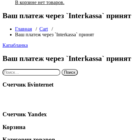
В корзине нет товаров.
Ваш платеж через `Interkassa` принят
Главная
/
Cart
/
Ваш платеж через `Interkassa` принят
Капабланка
Ваш платеж через `Interkassa` принят
Найти:
Счетчик livinternet
Счетчик Yandex
Корзина
Категории товаров